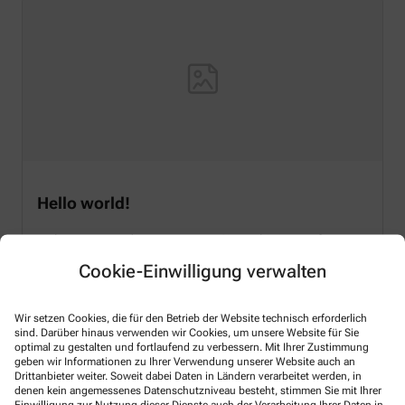
Hello world!
Welcome to WordPress on Azure Sites. This is your first
post. Edit or delete it, then start writing!
Cookie-Einwilligung verwalten
Mehr lesen
Wir setzen Cookies, die für den Betrieb der Website technisch erforderlich
sind. Darüber hinaus verwenden wir Cookies, um unsere Website für Sie
optimal zu gestalten und fortlaufend zu verbessern. Mit Ihrer Zustimmung
geben wir Informationen zu Ihrer Verwendung unserer Website auch an
Drittanbieter weiter. Soweit dabei Daten in Ländern verarbeitet werden, in
Kontakt
denen kein angemessenes Datenschutzniveau besteht, stimmen Sie mit Ihrer
Einwilligung zur Nutzung dieser Dienste auch der Verarbeitung Ihrer Daten in