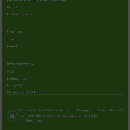
Phytothek – das macht uns Besonders
Regulation
Unsere iA.de-App
Über uns
Team
Kontakt
Informationen
AGB
Datenschutz
Impressum
Barrierefreiheitserklärung
Wir legen großen Wert auf den Schutz Ihrer persönlichen Daten und
garantieren die sichere Übertragung durch eine SSL-
Verschlüsselung.