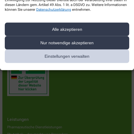
diesen Ländern gem. Artikel 49 Abs. 1 lit. a DSGVO zu. Weitere Informationen
Apotheke am Neuberg
können Sie unserer
Datenschutzerklärung
entnehmen.
Breslauer Straße 5
,
74172
Neckarsulm
+49-7132/8 18 19
Alle akzeptieren
+49-7132/8 48 10
Nur notwendige akzeptieren
info@apotheke-am-neuberg.de
Einstellungen verwalten
Leistungen
Pharmazeutische Dienstleistungen